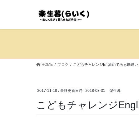
コ
ナ
ン
ビ
テ
ゲ
ン
ー
ツ
シ
へ
ョ
ス
ン
キ
に
ッ
移
HOME
ブログ
こどもチャレンジEnglishであぁ勘違い
プ
動
2017-11-18
/ 最終更新日時 :
2018-03-31
楽生暮
こどもチャレンジEngl