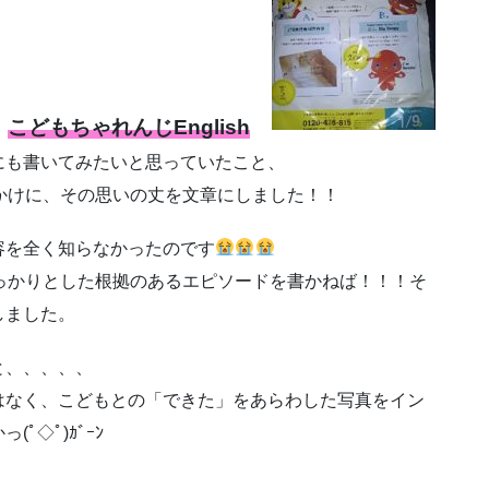
こどもちゃれんじEnglish
、
にも書いてみたいと思っていたこと、
かけに、その思いの丈を文章にしました！！
容を全く知らなかったのです
っかりとした根拠のあるエピソードを書かねば！！！そ
しました。
と、、、、、
はなく、こどもとの「できた」をあらわした写真をイン
◇ﾟ)ｶﾞｰﾝ