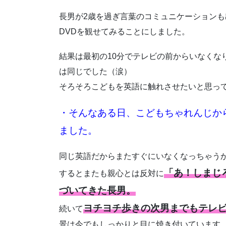
長男が2歳を過ぎ言葉のコミュニケーション
DVDを観せてみることにしました。
結果は最初の10分でテレビの前からいなくな
は同じでした（涙）
そろそろこどもを英語に触れさせたいと思っ
・そんなある日、こどもちゃれんじからこ
ました。
同じ英語だからまたすぐにいなくなっちゃう
「あ！しまじ
するとまたも親心とは反対に
づいてきた長男。
ヨチヨチ歩きの次男までもテレ
続いて
景は今でもしっかりと目に焼き付いています