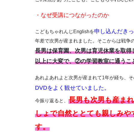
・なぜ受講につながったのか
申し込んだきっ
こどもちゃれんじEnglishを
年差で次男が産まれました。そこからは戦争
長男は保育園、次男は育児休業を取得
以上に大変で、②の学習教室に通うこ
あれよあれよと次男が産まれて1年が経ち、そ
DVDをよく観せていました。
長男も次男も産ま
今振り返ると、
しょで自然ととても親しみや
す。