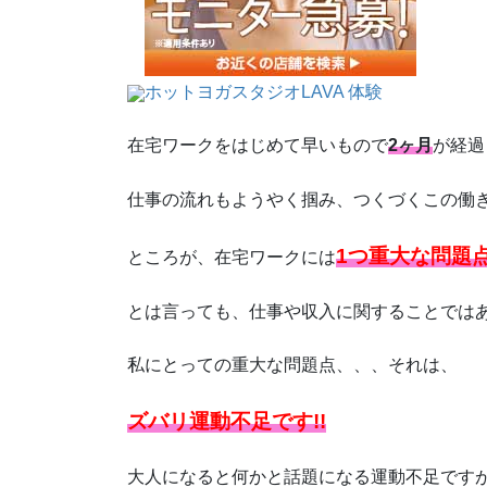
ホットヨガスタジオLAVA 体験
在宅ワークをはじめて早いもので
2ヶ月
が経過
仕事の流れもようやく掴み、つくづくこの働
1つ重大な問題
ところが、在宅ワークには
とは言っても、仕事や収入に関することでは
私にとっての重大な問題点、、、それは、
ズバリ運動不足です!!
大人になると何かと話題になる運動不足です