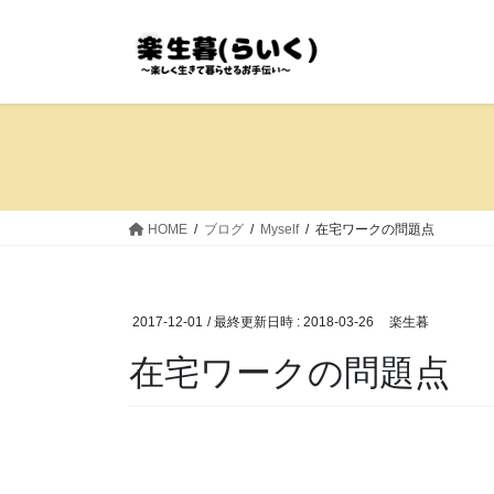
コ
ナ
ン
ビ
テ
ゲ
ン
ー
ツ
シ
へ
ョ
ス
ン
キ
に
ッ
移
HOME
ブログ
Myself
在宅ワークの問題点
プ
動
2017-12-01
/ 最終更新日時 :
2018-03-26
楽生暮
在宅ワークの問題点