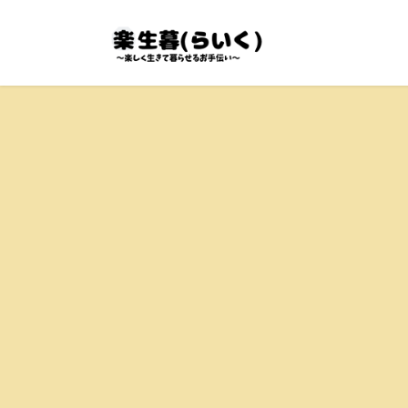
コ
ナ
ン
ビ
テ
ゲ
ン
ー
ツ
シ
へ
ョ
ス
ン
キ
に
ッ
移
プ
動