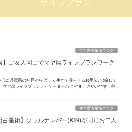
ライフプラン
マヤ暦占星術ブログ
暦】ご友人同士でマヤ暦ライフプランワーク
心に兵庫県の神戸から 楽しく生きて暮らせるお手伝い (略して
る マヤ暦ライフプランナビゲーターの こやま さやかです 宇
マヤ暦占星術ブログ
占星術】ソウルナンバー(KIN)が同じお二人