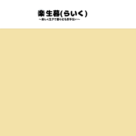
コ
ナ
ン
ビ
テ
ゲ
ン
ー
ツ
シ
へ
ョ
ス
ン
キ
に
ッ
移
プ
動