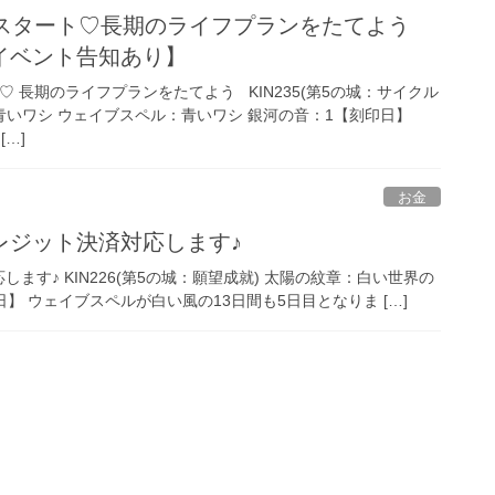
間スタート♡長期のライフプランをたてよう
イベント告知あり】
♡ 長期のライフプランをたてよう KIN235(第5の城：サイクル
青いワシ ウェイブスペル：青いワシ 銀河の音：1【刻印日】
[…]
お金
レジット決済対応します♪
す♪ KIN226(第5の城：願望成就) 太陽の紋章：白い世界の
】 ウェイブスペルが白い風の13日間も5日目となりま […]