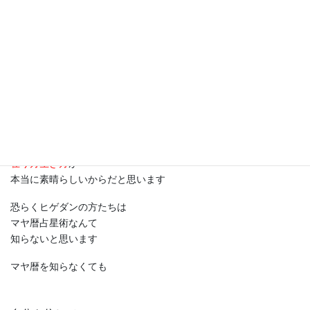
結成時に激動の変化変容の青の時代
に
いることも不思議なシンクロ♪
3人とも大きな波を
読み取ったんだなぁと思います
大ヒットは宇宙も味方していたんですね♪
天がここまで味方するのは
メンバーお1人お1人の
在り方生き方
が
本当に素晴らしいからだと思います
恐らくヒゲダンの方たちは
マヤ暦占星術なんて
知らないと思います
マヤ暦を知らなくても