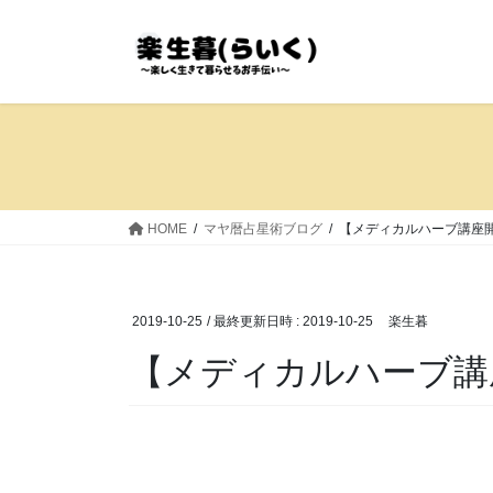
コ
ナ
ン
ビ
テ
ゲ
ン
ー
ツ
シ
へ
ョ
ス
ン
キ
に
ッ
移
HOME
マヤ暦占星術ブログ
【メディカルハーブ講座
プ
動
2019-10-25
/ 最終更新日時 :
2019-10-25
楽生暮
【メディカルハーブ講