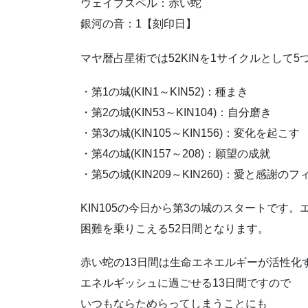
ウェイブスペル：赤い蛇
銀河の音：1【刻印日】
マヤ暦占星術では52KINを1サイクルとして5
・第1の城(KIN1～KIN52)：種まき
・第2の城(KIN53～KIN104)：自分磨き
・第3の城(KIN105～KIN156)：変化を起こす
・第4の城(KIN157～208)：願望の成就
・第5の城(KIN209～KIN260)：愛と感謝の
KIN105の今日から第3の城のスタートです
困難を乗りこえる52日間となります。
赤い蛇の13日間は生命エネエルギーが 活性化
エネルギッシュに過ごせる13日間ですので
いつもならためらってしまうことにも